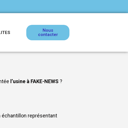
Nous
ITES
contacter
ntée
l’usine à FAKE-NEWS
?
n échantillon représentant