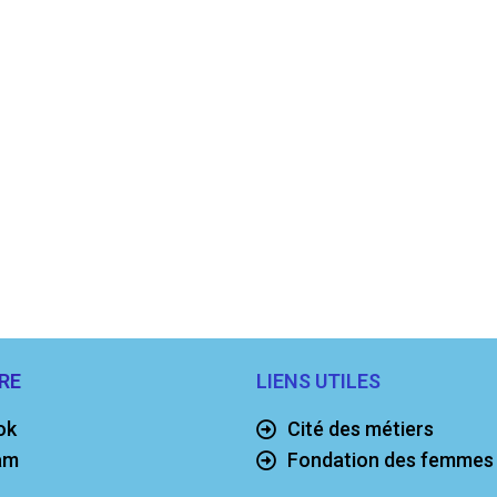
RE
LIENS UTILES
ok
Cité des métiers
am
Fondation des femmes