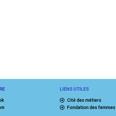
RE
LIENS UTILES
ok
Cité des métiers
am
Fondation des femmes